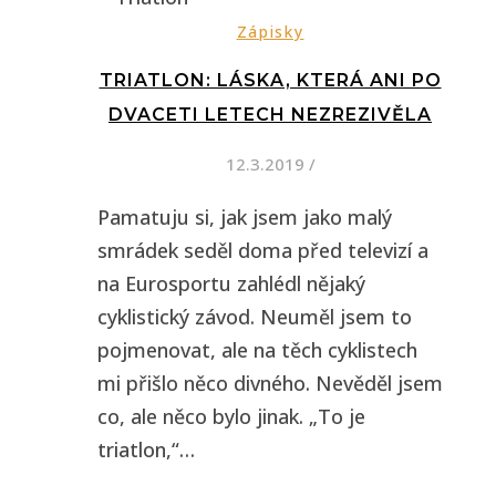
Zápisky
TRIATLON: LÁSKA, KTERÁ ANI PO
DVACETI LETECH NEZREZIVĚLA
12.3.2019
/
Pamatuju si, jak jsem jako malý
smrádek seděl doma před televizí a
na Eurosportu zahlédl nějaký
cyklistický závod. Neuměl jsem to
pojmenovat, ale na těch cyklistech
mi přišlo něco divného. Nevěděl jsem
co, ale něco bylo jinak. „To je
triatlon,“…