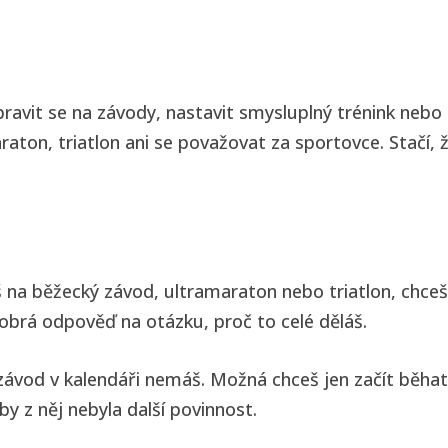
t se na závody, nastavit smysluplný trénink nebo nají
aton, triatlon ani se považovat za sportovce. Stačí,
na běžecký závod, ultramaraton nebo triatlon, chceš 
dobrá odpověď na otázku, proč to celé děláš.
 závod v kalendáři nemáš. Možná chceš jen začít běhat,
y z něj nebyla další povinnost.