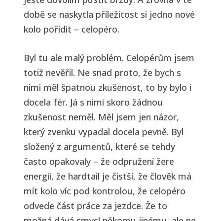
době se naskytla příležitost si jedno nové
kolo pořídit – celopéro.
Byl tu ale malý problém. Celopérům jsem
totiž nevěřil. Ne snad proto, že bych s
nimi měl špatnou zkušenost, to by bylo i
docela fér. Já s nimi skoro žádnou
zkušenost neměl. Měl jsem jen názor,
který zvenku vypadal docela pevně. Byl
složený z argumentů, které se tehdy
často opakovaly – že odpružení žere
energii, že hardtail je čistší, že člověk má
mít kolo víc pod kontrolou, že celopéro
odvede část práce za jezdce. Že to
možná dává smysl někomu jinému, ale ne