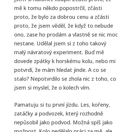
mě k tomu někdo popostrčil, zčásti
proto, že bylo za dobrou cenu a zčásti
proto, že jsem věděl, že když to nebude
ono, zase ho prodám a vlastně se nic moc
nestane. Udělal jsem si z toho takový
malý návratový experiment. Buď mě
dovede zpátky k horskému kolu, nebo mi
potvrdí, že mám hledat jinde. A co se
stalo? Nepotvrdilo se zhola nic z toho, co
jsem si myslel, že o kolech vím.
Pamatuju si tu první jízdu. Les, kořeny,
zatáčky a podvozek, který rozhodně
nepůsobil jako podvod. Možná spíš jako
možnost. Kolo nedělalo práci za mě, ale