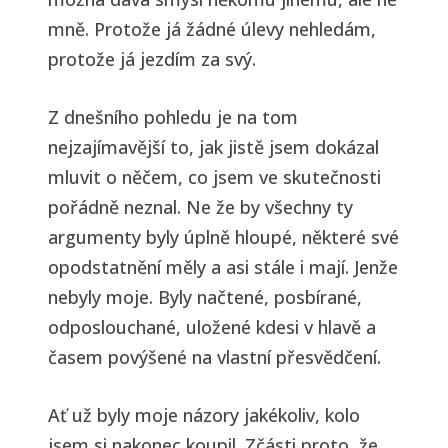
mně. Protože já žádné úlevy nehledám,
protože já jezdím za svý.
Z dnešního pohledu je na tom
nejzajímavější to, jak jistě jsem dokázal
mluvit o něčem, co jsem ve skutečnosti
pořádně neznal. Ne že by všechny ty
argumenty byly úplně hloupé, některé své
opodstatnění měly a asi stále i mají. Jenže
nebyly moje. Byly načtené, posbírané,
odposlouchané, uložené kdesi v hlavě a
časem povýšené na vlastní přesvědčení.
Ať už byly moje názory jakékoliv, kolo
jsem si nakonec koupil. Zčásti proto, že