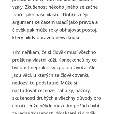
vzaly. Zkušenost někoho jiného se začne
tvářit jako naše vlastní. Dobře znějící
argument se časem usadí jako pravda a
člověk pak může roky obhajovat postoj,
který nikdy opravdu nevyzkoušel.
Tím neříkám, že si člověk musí všechno
prožít na vlastní kůži. Koneckonců by to
byl dost nepraktický způsob života. Ale
jsou věci, u kterých se člověk zvenku
nedozví to podstatné. Může si
nastudovat recenze, tabulky, názory,
zkušenosti druhých a všechny důvody pro
i proti. Jenže někde mezi tím pořád chybí
ta jedna zkušenost, díky které si člověk