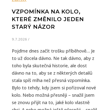
VZPOMÍNKA NA KOLO,
KTERÉ ZMĚNILO JEDEN
STARÝ NÁZOR
9.7.2026
/
Pojďme dnes začít trošku příběhově… Je
to už docela dávno. Ne tak dávno, aby z
toho byla skutečná historie, ale dost
dávno na to, aby se z některých detailů
stala spíš mlha než přesná vzpomínka.
Bylo to tehdy, kdy jsem si pořizoval nové
kolo. Nebo možná přesněji – snažil jsem
se znovu přijít na to, jaké kolo vlastně
chci. A nebo možná ještě přesněji – snažil