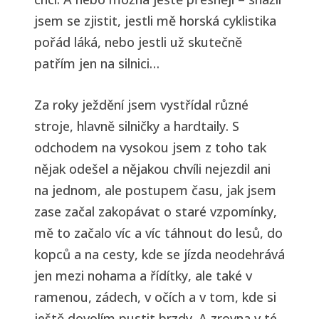
jsem se zjistit, jestli mě horská cyklistika
pořád láká, nebo jestli už skutečně
patřím jen na silnici…
Za roky ježdění jsem vystřídal různé
stroje, hlavně silničky a hardtaily. S
odchodem na vysokou jsem z toho tak
nějak odešel a nějakou chvíli nejezdil ani
na jednom, ale postupem času, jak jsem
zase začal zakopávat o staré vzpomínky,
mě to začalo víc a víc táhnout do lesů, do
kopců a na cesty, kde se jízda neodehrává
jen mezi nohama a řídítky, ale také v
ramenou, zádech, v očích a v tom, kde si
ještě dovolím pustit brzdy. A zrovna v té