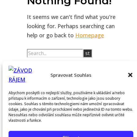
Nothing Found!
It seems we can't find what you're
looking for. Perhaps searching can
help or go back to
Homepage
Facebook
Instagram
Youtube
Spravovat Souhlas
© 2026 - Paradise Race: Závod rájem
Abychom poskytli co nejlepší služby, používáme k ukládání a/nebo
přístupu k informacím o zařízení, technologie jako jsou soubory
Domů
cookies. Souhlas s těmito technologiemi nám umožní zpracovávat
Trénink
údaje, jako je chování při procházení nebo jedinečná ID na tomto webu.
Nesouhlas nebo odvolání souhlasu může nepříznivě ovlivnit určité
Adventure
vlastnosti a funkce.
Culture
Zápisky