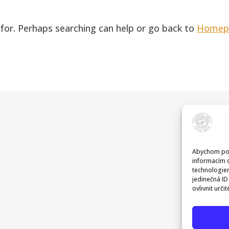
 for. Perhaps searching can help or go back to
Homep
Abychom posk
informacím o
technologiem
jedinečná I
ovlivnit urči