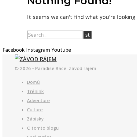
Nothing Found!
It seems we can't find what you're looking
Facebook
Instagram
Youtube
© 2026 - Paradise Race: Závod rájem
Domů
Trénink
Adventure
Culture
Zápisky
O tomto blogu
Spolupráce