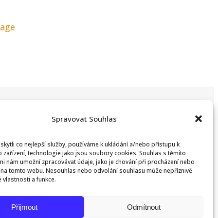
age
Spravovat Souhlas
ytli co nejlepší služby, používáme k ukládání a/nebo přístupu k
 zařízení, technologie jako jsou soubory cookies. Souhlas s těmito
i nám umožní zpracovávat údaje, jako je chování při procházení nebo
D na tomto webu. Nesouhlas nebo odvolání souhlasu může nepříznivě
té vlastnosti a funkce.
Přijmout
Odmítnout