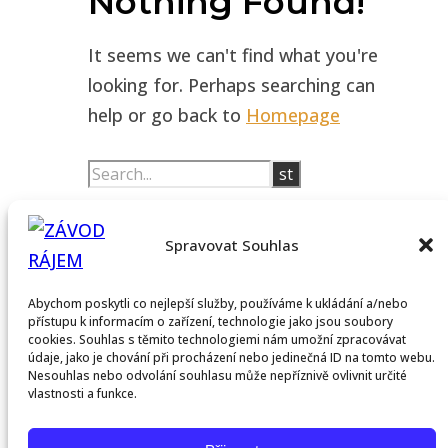
Nothing Found!
It seems we can't find what you're
looking for. Perhaps searching can
help or go back to
Homepage
Facebook
Instagram
Youtube
Spravovat Souhlas
© 2026 - Paradise Race: Závod rájem
Abychom poskytli co nejlepší služby, používáme k ukládání a/nebo
přístupu k informacím o zařízení, technologie jako jsou soubory
Domů
cookies. Souhlas s těmito technologiemi nám umožní zpracovávat
Trénink
údaje, jako je chování při procházení nebo jedinečná ID na tomto webu.
Nesouhlas nebo odvolání souhlasu může nepříznivě ovlivnit určité
Adventure
vlastnosti a funkce.
Culture
Zápisky