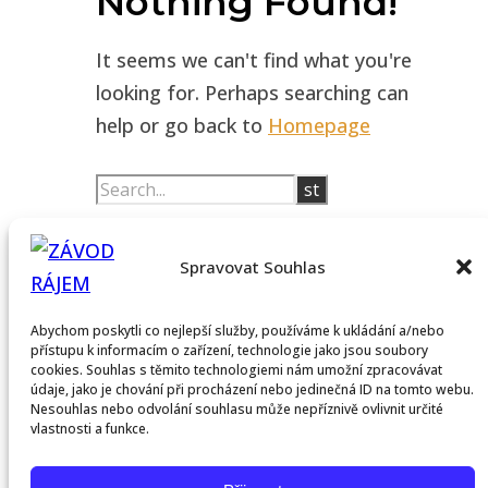
Nothing Found!
It seems we can't find what you're
looking for. Perhaps searching can
help or go back to
Homepage
Facebook
Instagram
Youtube
Spravovat Souhlas
© 2026 - Paradise Race: Závod rájem
Abychom poskytli co nejlepší služby, používáme k ukládání a/nebo
přístupu k informacím o zařízení, technologie jako jsou soubory
Domů
cookies. Souhlas s těmito technologiemi nám umožní zpracovávat
Trénink
údaje, jako je chování při procházení nebo jedinečná ID na tomto webu.
Nesouhlas nebo odvolání souhlasu může nepříznivě ovlivnit určité
Adventure
vlastnosti a funkce.
Culture
Zápisky